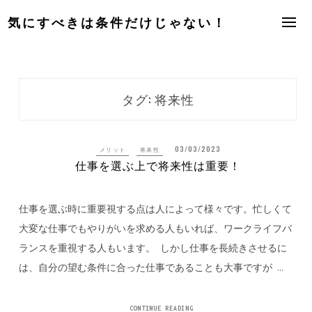
Skip
気にすべきは条件だけじゃない！
to
content
タグ:
将来性
03/03/2023
メリット
将来性
仕事を選ぶ上で将来性は重要！
仕事を選ぶ時に重要視する点は人によって様々です。忙しくて
大変な仕事でもやりがいを求める人もいれば、ワークライフバ
ランスを重視する人もいます。 しかし仕事を長続きさせるに
は、自分の望む条件に合った仕事であることも大事ですが …
CONTINUE READING